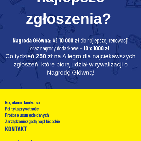
zgłoszenia?
Nagroda Główna:
Aż
10 000 zł
dla najlepszej renowacji
oraz nagrody dodatkowe -
10 x 1000 zł
Co tydzień
250
zł
na Allegro dla najciekawszych
zgłoszeń, które biorą udział w rywalizacji o
Nagrodę Główną!
Regulamin konkursu
Polityka prywatności
Prośba o usunięcie danych
Zarządzanie zgodą na pliki cookie
KONTAKT