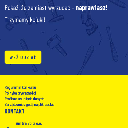
Pokaż, że zamiast wyrzucać –
naprawiasz!
Trzymamy kciuki!
WEŹ UDZIAŁ
Regulamin konkursu
Polityka prywatności
Prośba o usunięcie danych
Zarządzanie zgodą na pliki cookie
KONTAKT
Amtra Sp. z o.o.